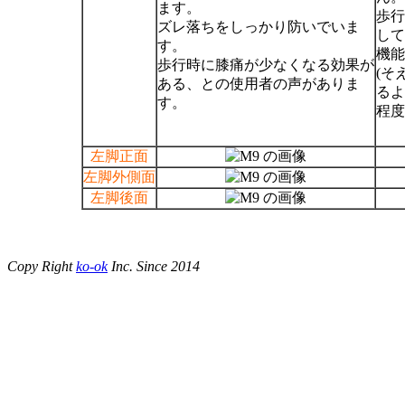
ます。
歩行
ズレ落ちをしっかり防いでいま
して
す。
機能
歩行時に膝痛が少なくなる効果が
(そ
ある、との使用者の声がありま
るよ
す。
程度
左脚正面
左脚外側面
左脚後面
Copy Right
ko-ok
Inc. Since 2014