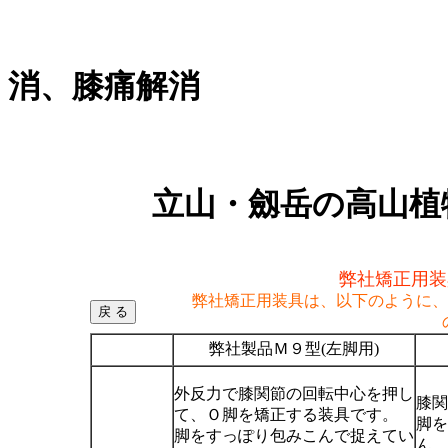
Ｏ脚矯正、
消、膝痛解消
立山・劔岳の高山植物群(イワツ
弊社矯正用装
弊社矯正用装具は、以下のように、
弊社製品Ｍ９型(左脚用)
外反力で膝関節の回転中心を押し
膝関
て、Ｏ脚を矯正する装具です。
脚を
脚をすっぽり包みこんで捉えてい
ん。