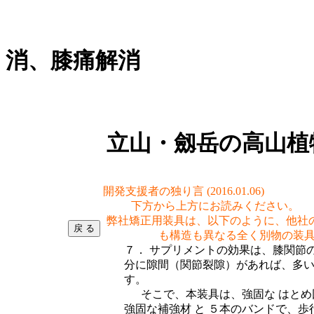
Ｏ脚矯正、
消、膝痛解消
立山・劔岳の高山植物群(イワツ
開発支援者の独り言 (2016.01.06)
下方から上方にお読みください。
弊社矯正用装具は、以下のように、他社の
も構造も異なる全く別物の装
７． サプリメントの効果は、膝関節
分に隙間（関節裂隙）があれば、多
す。
そこで、本装具は、強固な はとめ回
強固な補強材 と ５本のバンドで、歩