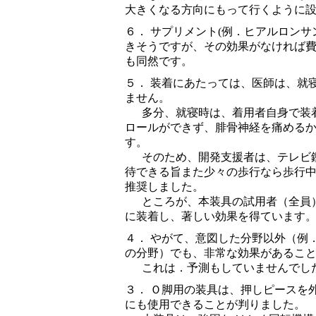
大きくなる方向にもって行くように
６． サプリメント(例．ヒアルロンサ
きそうですが、その効果がなければ
も同然です。
５． 装着にあたっては、医師は、就
ません。
多分、就寝時は、着用者自身で装
ロールができず、腓骨神経を痛める
す。
そのため、開発支援者は、テレビ
待できる旨また少々の歩行なら歩行
推奨しました。
ところが、本装具の試用者（全員
に装着し、著しい効果を得ています
４． やがて、意図した分野以外（例
の分野）でも、非常な効果があるこ
これは．予測もしていませんでし
３． Ｏ脚用の装具は、押しピースを
にも使用できることが判りました。