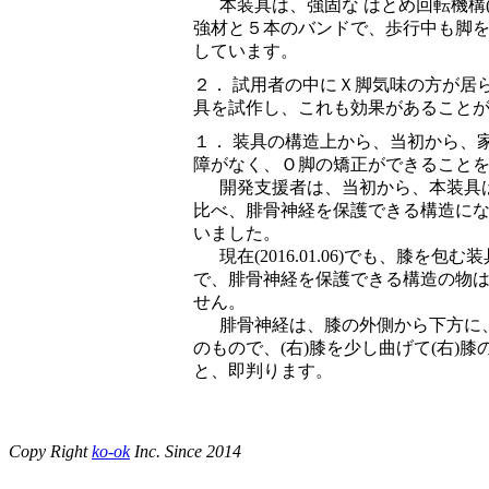
本装具は、強固な はとめ回転機構(
強材と５本のバンドで、歩行中も脚
しています。
２． 試用者の中にＸ脚気味の方が居
具を試作し、これも効果があること
１． 装具の構造上から、当初から、
障がなく、Ｏ脚の矯正ができること
開発支援者は、当初から、本装具
比べ、腓骨神経を保護できる構造に
いました。
現在(2016.01.06)でも、膝を包
で、腓骨神経を保護できる構造の物
せん。
腓骨神経は、膝の外側から下方に
のもので、(右)膝を少し曲げて(右)
と、即判ります。
Copy Right
ko-ok
Inc. Since 2014